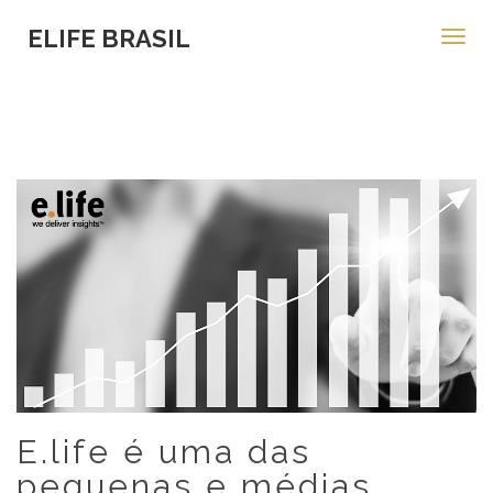
ELIFE BRASIL
Toggl
navig
E.life é uma das
pequenas e médias