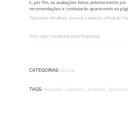
E, por fim, as avaliações feitas anteriormente po
recomendações e continuarão aparecendo na pági
Para mais detalhes, acesse o anúncio oficial do F
Foto capa: Facebook para Empresas
CATEGORIAS:
Notícias
,
,
,
TAGS:
Avaliações
Facebook
Novidade
Recomen