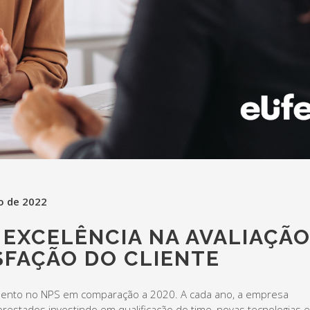
ro de 2022
 EXCELÊNCIA NA AVALIAÇÃ
ISFAÇÃO DO CLIENTE
imento no NPS em comparação a 2020. A cada ano, a empresa
restados investindo em qualificação do time, novas tecnologias e