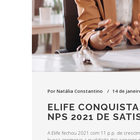
Por
Natália Constantino
14 de janei
ELIFE CONQUISTA
NPS 2021 DE SAT
A Elife fechou 2021 com 11 p.p. de cresc
busca aprimorar a qualidade dos serviços p