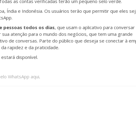
 Todas as contas verificadas terão um pequeno selo verde.
pa, Índia e Indonésia. Os usuários terão que permitir que eles se
atsApp.
de pessoas todos os dias
, que usam o aplicativo para conversa
tar sua atenção para o mundo dos negócios, que tem uma grande
tivo de conversas. Parte do público que deseja se conectar à e
 da rapidez e da praticidade.
 estará disponível.
o pelo WhatsApp aqui
.