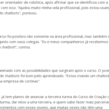
r orientador de robótica, após afirmar que se identificou com a
com isso. “Ajudou muito minha vida profissional, pois estou usan
do chatbots”, pontuou.
curso foi positivo não somente na área profissional, mas também s
junto com seus colegas. “
Eu e meus companheiros já recebemos 
 chatbot!”
,
contou.
animado com as possibilidades que surgiram após o curso. O jov
 de chatbots foi bom pelo aprendizado. “Estou criando um chatbo
a empresa de cortinas”.
 já tem planos de anunciar a terceira turma do Curso de Criação 
urma, dar início a uma terceira, e quem sabe fazer mais parceri
nhecimentos com esses jovens, que muitas vezes não têm uma