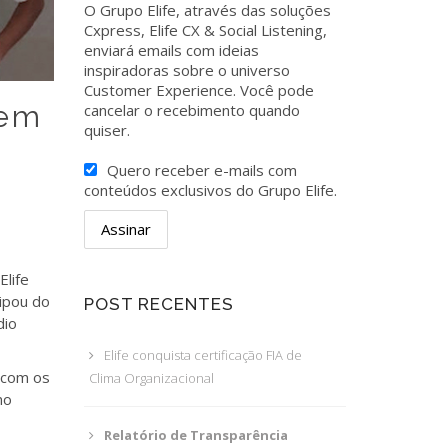
O Grupo Elife, através das soluções
Cxpress, Elife CX & Social Listening,
enviará emails com ideias
inspiradoras sobre o universo
Customer Experience. Você pode
 em
cancelar o recebimento quando
quiser.
Quero receber e-mails com
conteúdos exclusivos do Grupo Elife.
Elife
cipou do
POST RECENTES
dio
Elife conquista certificação FIA de
 com os
Clima Organizacional
no
Relatório de Transparência