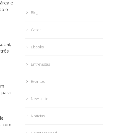
 área e
do o
Blog
Cases
ocial,
Ebooks
três
Entrevistas
Eventos
em
t para
Newsletter
Notícias
de
as com