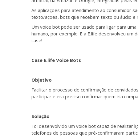
artificial, da Amazon e Google, integradas pelas e
As aplicações para atendimento ao consumidor 
texto/ações, bots que recebem texto ou áudio e 
Um voice bot pode ser usado para ligar para uma
humano, por exemplo. E a E.life desenvolveu um 
case!
Case E.life Voice Bots
Objetivo
Facilitar o processo de confirmação de convidado
participar e era preciso confirmar quem iria comp
Solução
Foi desenvolvido um voice bot capaz de realizar li
telefones de pessoas que pré-confirmaram partici