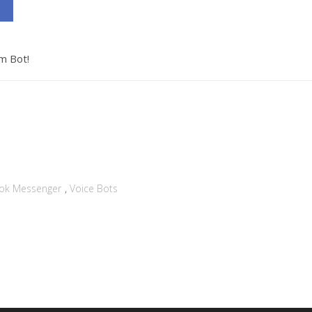
m Bot!
,
ok Messenger
Voice Bots