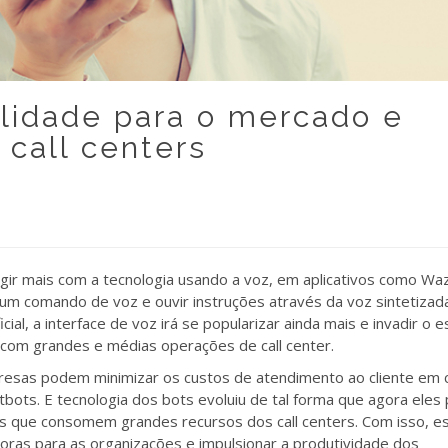
alidade para o mercado e
call centers
gir mais com a tecnologia usando a voz, em aplicativos como Wa
m comando de voz e ouvir instruções através da voz sintetizad
ficial, a interface de voz irá se popularizar ainda mais e invadir o 
com grandes e médias operações de call center.
esas podem minimizar os custos de atendimento ao cliente em 
bots. E tecnologia dos bots evoluiu de tal forma que agora ele
s que consomem grandes recursos dos call centers. Com isso, e
oras para as organizações e impulsionar a produtividade dos