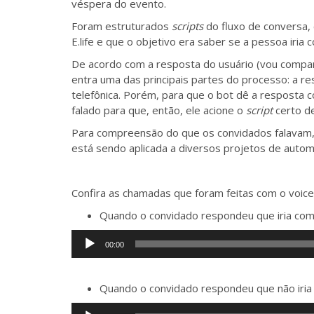
véspera do evento.
Foram estruturados
scripts
do fluxo de conversa,
E.life e que o objetivo era saber se a pessoa iria
De acordo com a resposta do usuário (vou compare
entra uma das principais partes do processo: a re
telefônica. Porém, para que o bot dê a resposta co
falado para que, então, ele acione o
script
certo d
Para compreensão do que os convidados falavam, 
está sendo aplicada a diversos projetos de auto
Confira as chamadas que foram feitas com o voice
Quando o convidado respondeu que iria com
Tocador
00:00
de
áudio
Quando o convidado respondeu que não iria
Tocador