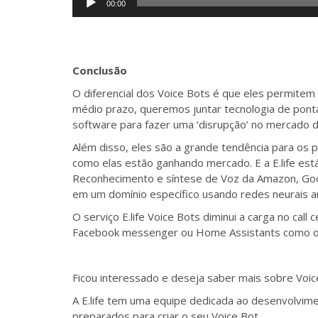
00:00
de
áudio
Conclusão
O diferencial dos Voice Bots é que eles permite
médio prazo, queremos juntar tecnologia de pon
software para fazer uma ‘disrupção’ no mercado de
Além disso, eles são a grande tendência para os 
como elas estão ganhando mercado. E a E.life est
Reconhecimento e síntese de Voz da Amazon, Goo
em um domínio específico usando redes neurais arti
O serviço E.life Voice Bots diminui a carga no cal
Facebook messenger ou Home Assistants como 
Ficou interessado e deseja saber mais sobre Voic
A E.life tem uma equipe dedicada ao desenvolvim
preparados para criar o seu Voice Bot.