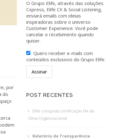
O Grupo Elife, através das soluções
Cxpress, Elife CX & Social Listening,
enviará emails com ideias
inspiradoras sobre o universo
Customer Experience. Você pode
cancelar o recebimento quando
quiser.
Quero receber e-mails com
conteúdos exclusivos do Grupo Elife.
ze, por
a do
POST RECENTES
espaço
Elife conquista certificação FIA de
cerca
Clima Organizacional
s podem
ssa
Relatório de Transparência