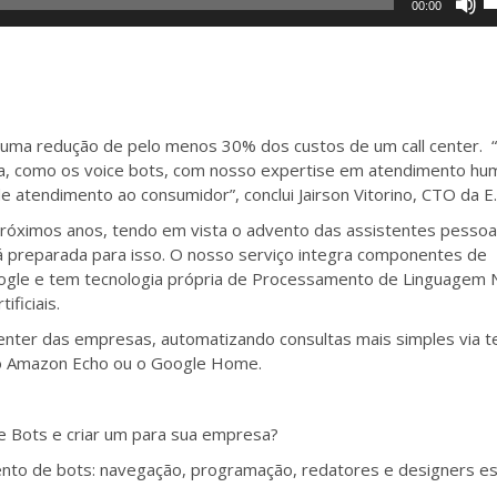
00:00
a
p
s
b
p
p
c
a
o
o
p
m uma redução de pelo menos 30% dos custos de um call center. 
di
b
ta, como os voice bots, com nosso expertise em atendimento hu
o
p
 atendimento ao consumidor”, conclui Jairson Vitorino, CTO da E.l
v
a
próximos anos, tendo em vista o advento das assistentes pessoa
o
á preparada para isso. O nosso serviço integra componentes de
di
gle e tem tecnologia própria de Processamento de Linguagem N
o
ficiais.
v
l center das empresas, automatizando consultas mais simples via t
o Amazon Echo ou o Google Home.
e Bots e criar um para sua empresa?
ento de bots: navegação, programação, redatores e designers e