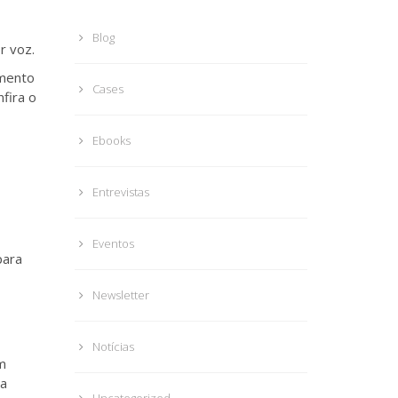
Blog
r voz.
imento
Cases
fira o
Ebooks
Entrevistas
Eventos
para
Newsletter
Notícias
om
na