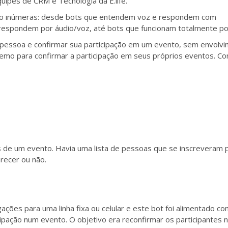
quipes de CRM e Tecnologia da E.life.
são inúmeras: desde bots que entendem voz e respondem com
respondem por áudio/voz, até bots que funcionam totalmente po
 pessoa e confirmar sua participação em um evento, sem envolv
demo para confirmar a participação em seus próprios eventos.
Con
s de um evento. Havia uma lista de pessoas que se inscreveram 
arecer ou não.
gações para uma linha fixa ou celular e este bot foi alimentado c
pação num evento. O objetivo era reconfirmar os participantes 