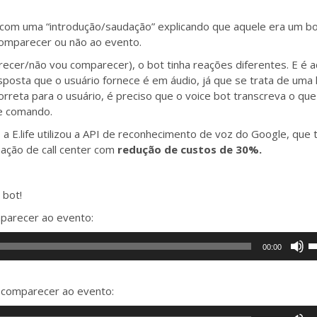
 com uma “introdução/saudação” explicando que aquele era um bo
 comparecer ou não ao evento.
cer/não vou comparecer), o bot tinha reações diferentes. E é a
sposta que o usuário fornece é em áudio, já que se trata de uma 
rreta para o usuário, é preciso que o voice bot transcreva o que 
e comando.
a E.life utilizou a API de reconhecimento de voz do Google, qu
mação de call center com
redução de custos de 30%.
 bot!
parecer ao evento:
U
00:00
a
s
p
 comparecer ao evento:
c
U
o