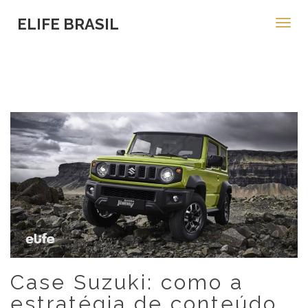
ELIFE BRASIL
Toggl
navig
Case Suzuki: como a
estratégia de conteúdo