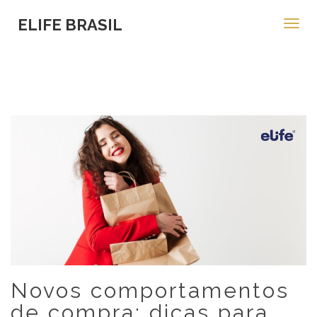
ELIFE BRASIL
Toggl
navig
Novos comportamentos
de compra: dicas para