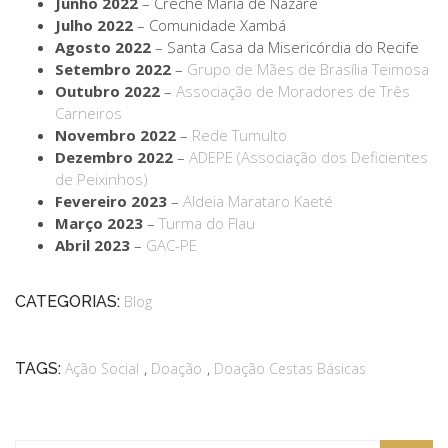
Junho 2022
– Creche Maria de Nazaré
Julho 2022
– Comunidade Xambá
Agosto 2022
– Santa Casa da Misericórdia do Recife
Setembro 2022
–
Grupo de Mães de Brasília Teimosa
Outubro 2022
–
Associação de Moradores de Três
Carneiros
Novembro 2022
–
Rede Tumulto
Dezembro 2022
–
ADEPE (Associação dos Deficientes
de Peixinhos)
Fevereiro 2023
–
Aldeia Marataro Kaeté
Março 2023
–
Turma do Flau
Abril 2023
–
GAC-PE
CATEGORIAS:
Blog
,
,
TAGS:
Ação Social
Doação
Doação Cestas Básicas