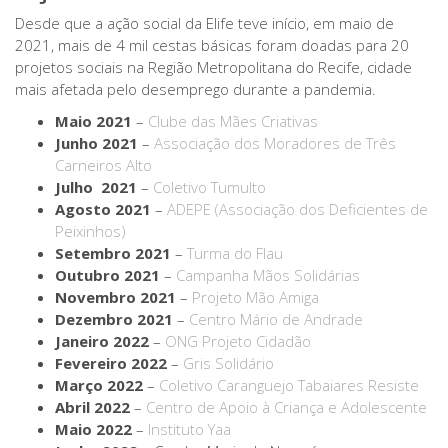
Desde que a ação social da Elife teve início, em maio de
2021, mais de 4 mil cestas básicas foram doadas para 20
projetos sociais na Região Metropolitana do Recife, cidade
mais afetada pelo desemprego durante a pandemia.
Maio 2021
–
Clube das Mães Criativas
Junho 2021
–
Associação dos Moradores de Três
Carneiros Alto
Julho 2021
–
Coletivo Tumulto
Agosto 2021
–
ADEPE (Associação dos Deficientes de
Peixinhos)
Setembro 2021
–
Turma do Flau
Outubro 2021
–
Campanha Mãos Solidárias
Novembro 2021
–
Projeto Mão Amiga
Dezembro 2021
–
Centro Mário de Andrade
Janeiro 2022
–
ONG Projeto Cidadão
Fevereiro 2022
–
Gris Solidário
Março 2022
–
Coletivo Caranguejo Tabaiares Resiste
Abril 2022
–
Centro de Apoio à Criança e Adolescente
Maio 2022
–
Instituto Yaa