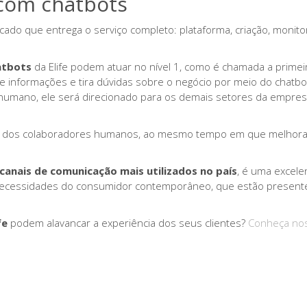
com chatbots
ado que entrega o serviço completo: plataforma, criação, monitor
atbots
da Elife podem atuar no nível 1, como é chamada a primei
 informações e tira dúvidas sobre o negócio por meio do chatbot
mano, ele será direcionado para os demais setores da empresa
lho dos colaboradores humanos, ao mesmo tempo em que melhor
nais de comunicação mais utilizados no país
, é uma excele
 necessidades do consumidor contemporâneo, que estão presen
fe
podem alavancar a experiência dos seus clientes?
Conheça no