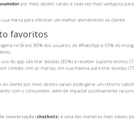
nsumidor
por meio destes canais é cada vez mais vantajoso para
 sua marca para oferecer um melhor atendimento ao cliente.
o favoritos
ageria no Brasil, 80% dos usuários do WhatsApp e 65% do Insta
tivos.
a uso do app são tirar dúvidas (83%) e receber suporte técnico (7
m contato com as marcas, em sua maioria, para tirar dúvidas (7
ao cliente por meio destes canais pode gerar um retorno satisfa
mento com o consumidor, além de impactar positivamente na jor
de conversação
(
chatbots
) é uma das maneiras mais viáveis pa