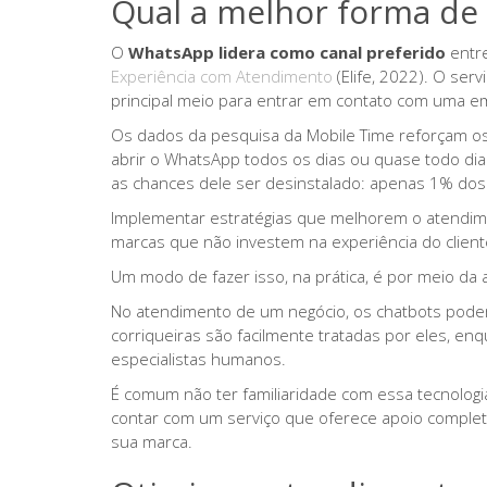
Qual a melhor forma de 
O
WhatsApp lidera como canal preferido
entr
Experiência com Atendimento
(Elife, 2022). O se
principal meio para entrar em contato com uma e
Os dados da pesquisa da Mobile Time reforçam o
abrir o WhatsApp todos os dias ou quase todo dia
as chances dele ser desinstalado: apenas 1% d
Implementar estratégias que melhorem o atendime
marcas que não investem na experiência do clien
Um modo de fazer isso, na prática, é por meio da
No atendimento de um negócio, os chatbots podem
corriqueiras são facilmente tratadas por eles, e
especialistas humanos.
É comum não ter familiaridade com essa tecnologia
contar com um serviço que oferece apoio comple
sua marca.