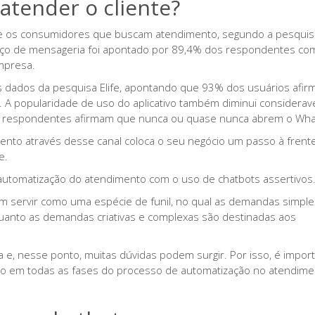
atender o cliente?
e os consumidores que buscam atendimento, segundo a pesquis
rviço de mensageria foi apontado por 89,4% dos respondentes co
mpresa.
s dados da pesquisa Elife, apontando que 93% dos usuários afi
. A popularidade de uso do aplicativo também diminui considera
os respondentes afirmam que nunca ou quase nunca abrem o Wh
nto através desse canal coloca o seu negócio um passo à frent
te.
 automatização do atendimento com o uso de chatbots assertivos
 servir como uma espécie de funil, no qual as demandas simple
nquanto as demandas criativas e complexas são destinadas aos
 e, nesse ponto, muitas dúvidas podem surgir. Por isso, é impor
to em todas as fases do processo de automatização no atendime