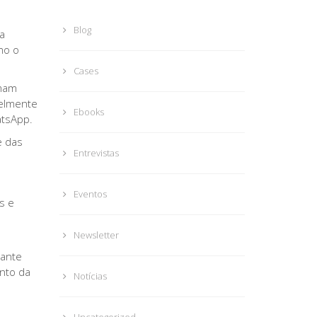
Blog
a
mo o
Cases
rmam
velmente
Ebooks
atsApp.
e das
Entrevistas
.
Eventos
s e
Newsletter
tante
nto da
Notícias