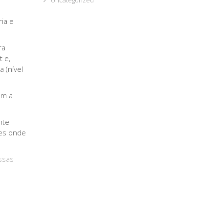
Uncategorized
ia e
ra
 e,
 (nível
am a
nte
tes onde
ssas